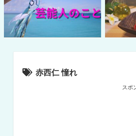
赤西仁 憧れ
スポ