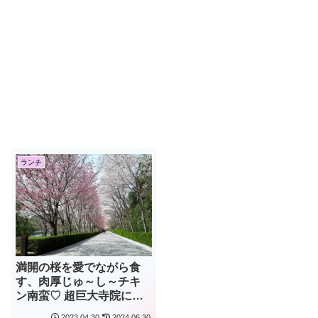
ランチ
満開の桜を愛でながら食
す、肉厚じゅ～し～チキ
ン南蛮♡ 超巨大寺院に隣
接する「十八羅かん」に
2023.04.30
2024.06.30