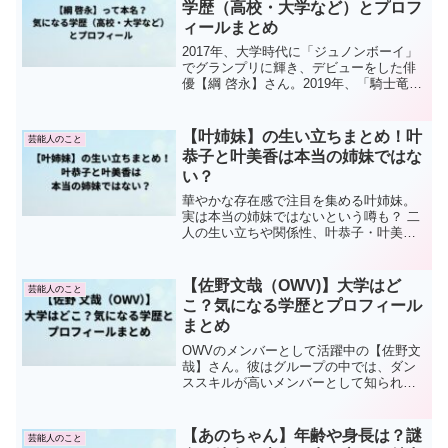
学歴（高校・大学など）とプロフ
ィールまとめ
2017年、大学時代に「ジュノンボーイ」
でグランプリに輝き、デビューをした俳
優【綱 啓永】さん。2019年、「騎士竜戦
隊リュウソウジャー」に出演し、注目さ
れましたね。そんな【綱 啓永】さんの学
歴とプロフィールをまとめました。【綱
【叶姉妹】の生い立ちまとめ！叶
芸能人のこと
啓永】プロ...
恭子と叶美香は本当の姉妹ではな
い？
華やかな存在感で注目を集める叶姉妹。
実は本当の姉妹ではないという噂も？ 二
人の生い立ちや関係性、叶恭子・叶美香
それぞれの歩みを詳しく紹介します。
【佐野文哉（OWV)】大学はど
芸能人のこと
こ？気になる学歴とプロフィール
まとめ
OWVのメンバーとして活躍中の【佐野文
哉】さん。彼はグループの中では、ダン
ススキルが高いメンバーとして知られて
います。そんな【佐野文哉】さんの学歴
とプロフィールついてまとめてみまし
た。プロフィール名前：佐野 文哉（さの
【あのちゃん】年齢や身長は？謎
芸能人のこと
ふみや）生年月日：1...