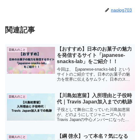
naolog703
関連記事
【おすすめ】日本のお菓子の魅力
芸能人のこと
を発信するサイト「japanese-
snacks-lab」をご紹介！！
今回は、【japanese-snacks-lab】という
サイトのご紹介です。日本のお菓子の魅
力を世界に伝えるサムライ。日本のスナ
ックサムライさんが運営されているサイ
トです。その名の通りたくさんの日本の
お菓子を紹介されているサイトで、幅広
【川島如恵留】入所理由と子役時
芸能人のこと
い方...
代｜Travis Japan加入までの軌跡
子役として舞台に立っていた川島如恵留
が、どのようにしてジャニーズへ入り
Travis Japanの中心メンバーになったの
か。入所理由からグループ加入までの軌
跡と、多才な魅力をまとめて解説しま
す。
【綱 啓永】って本名？気になる
芸能人のこと