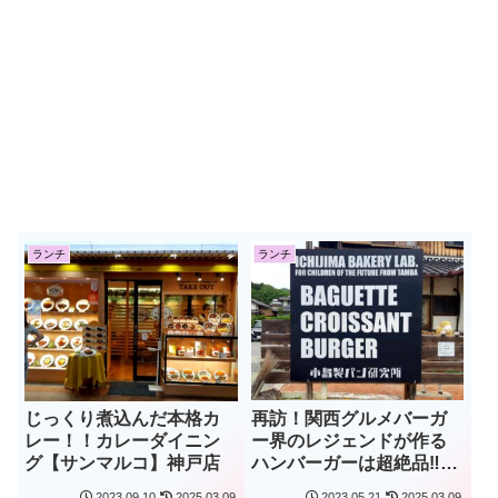
ランチ
ランチ
再訪！関西グルメバーガ
じっくり煮込んだ本格カ
ー界のレジェンドが作る
レー！！カレーダイニン
ハンバーガーは超絶品‼
グ【サンマルコ】神戸店
【市島製パン研究所】
2023.09.10
2025.03.09
2023.05.21
2025.03.09