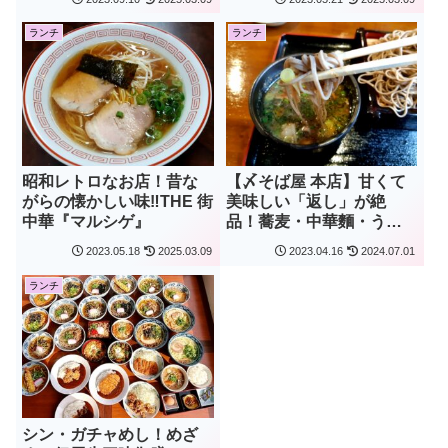
ランチ
ランチ
昭和レトロなお店！昔な
【〆そば屋 本店】甘くて
がらの懐かしい味‼THE 街
美味しい「返し」が絶
中華『マルシゲ』
品！蕎麦・中華麵・うど
んにも相性よし(^^♪
2023.05.18
2025.03.09
2023.04.16
2024.07.01
ランチ
シン・ガチャめし！めざ