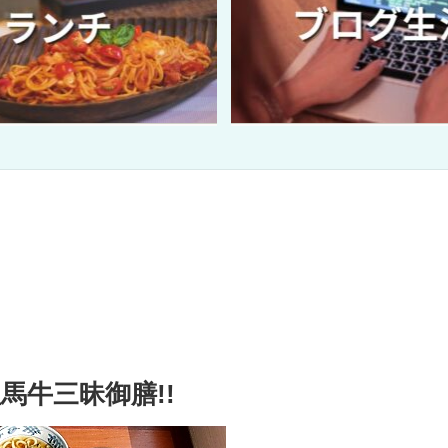
馬牛三昧御膳!!